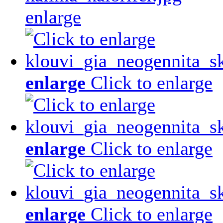
enlarge
enlarge
Click to enlarge
enlarge
Click to enlarge
enlarge
Click to enlarge