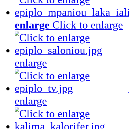
enlarge
Click to enlarge
enlarge
enlarge