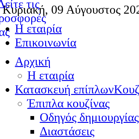
Κυριακή, 09 Αύγουστος 20
Η εταιρία
Επικοινωνία
Αρχική
Η εταιρία
Κατασκευή επίπλων
Κουζ
Έπιπλα κουζίνας
Οδηγός δημιουργίας
Διαστάσεις