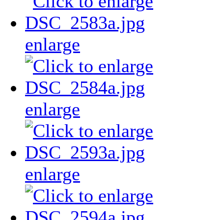
enlarge
enlarge
enlarge