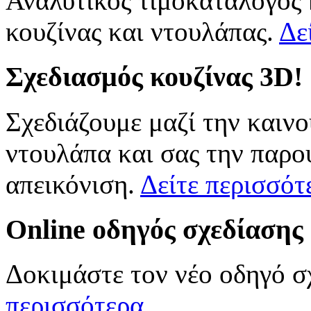
Αναλυτικός τιμοκατάλογος
κουζίνας και ντουλάπας.
Δε
Σχεδιασμός
κουζίνας 3D!
Σχεδιάζουμε μαζί την καινο
ντουλάπα και σας την παρο
απεικόνιση.
Δείτε περισσότ
Online
οδηγός σχεδίασης
Δοκιμάστε τον νέο οδηγό σ
περισσότερα