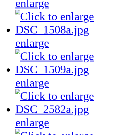
enlarge
enlarge
enlarge
enlarge