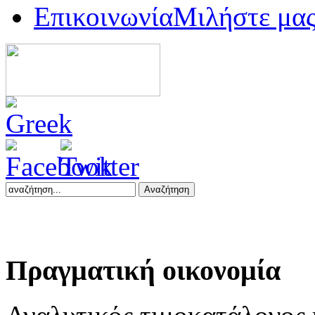
Επικοινωνία
Μιλήστε μα
Αναζήτηση
Πραγματική
οικονομία