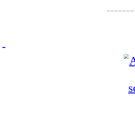
-------