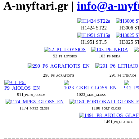
A-myftari.gr |
info@a-myft
H1424 ST22
H3006 S
H1951 ST15
H3025 S
52
103
_P1_LOYSIOS
_P6_NEDA
290
291
_P6_AGRAFIOTIS
_P6_LITHAIOS
911
1023
_P6-P9_AIOLOS
_GKRI_GLOSS
1174
1180
_MPEZ_GLOSS
_PORT_GLOSS
1491
_P8_GLAFKOS
---------------------------------